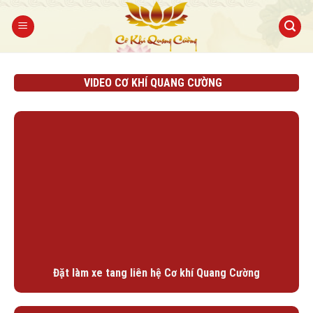
Bỏ
qua
nội
dung
VIDEO CƠ KHÍ QUANG CƯỜNG
Đặt làm xe tang liên hệ Cơ khí Quang Cường