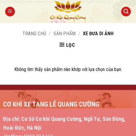
Bỏ
qua
nội
dung
TRANG CHỦ
/
SẢN PHẨM
/
XE ĐƯA DI ẢNH
LỌC
Không tìm thấy sản phẩm nào khớp với lựa chọn của bạn.
CƠ KHÍ XE TANG LỄ QUANG CƯỜNG
Địa chỉ:
Cơ Sở Cơ khí Quang Cường, Ngã Tư, Sơn Đồng,
Hoài Đức, Hà Nội