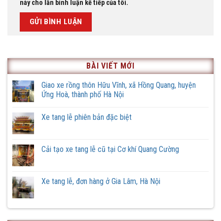
này cho lần bình luận kế tiếp của tôi.
BÀI VIẾT MỚI
Giao xe rồng thôn Hữu Vĩnh, xã Hồng Quang, huyện
Ứng Hoà, thành phố Hà Nội
Không
có
Xe tang lễ phiên bản đặc biệt
bình
luận
Không
ở
có
Giao
bình
xe
luận
Cải tạo xe tang lễ cũ tại Cơ khí Quang Cường
rồng
ở
thôn
Xe
Không
Hữu
tang
có
Vĩnh,
lễ
bình
xã
phiên
luận
Xe tang lễ, đơn hàng ở Gia Lâm, Hà Nội
Hồng
bản
ở
Quang,
đặc
Cải
Không
huyện
biệt
tạo
có
Ứng
xe
bình
Hoà,
tang
luận
thành
lễ
ở
phố