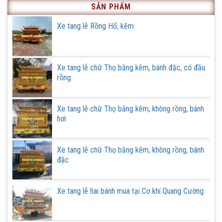
cũ
Xe
Hà
SẢN PHẨM
tại
tang
Nội
Cơ
lễ,
khí
đơn
Xe tang lễ Rồng Hổ, kẽm
Quang
hàng
Cường
ở
Gia
Lâm,
Hà
Nội
Xe tang lễ chữ Thọ bằng kẽm, bánh đặc, có đầu
rồng
Xe tang lễ chữ Thọ bằng kẽm, không rồng, bánh
hơi
Xe tang lễ chữ Thọ bằng kẽm, không rồng, bánh
đặc
Xe tang lễ hai bánh mua tại Cơ khí Quang Cường