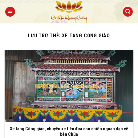
Bỏ
qua
nội
dung
LƯU TRỮ THẺ:
XE TANG CÔNG GIÁO
Xe tang Công giáo, chuyến xe tiễn đưa con chiên ngoan đạo về
bên Chúa