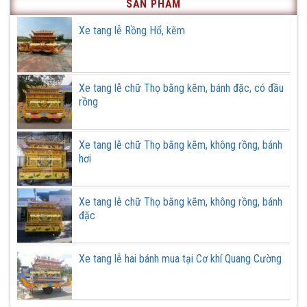
Hà
SẢN PHẨM
tại
tang
Nội
Cơ
lễ,
khí
đơn
Xe tang lễ Rồng Hổ, kẽm
Quang
hàng
Cường
ở
Gia
Lâm,
Hà
Nội
Xe tang lễ chữ Thọ bằng kẽm, bánh đặc, có đầu
rồng
Xe tang lễ chữ Thọ bằng kẽm, không rồng, bánh
hơi
Xe tang lễ chữ Thọ bằng kẽm, không rồng, bánh
đặc
Xe tang lễ hai bánh mua tại Cơ khí Quang Cường