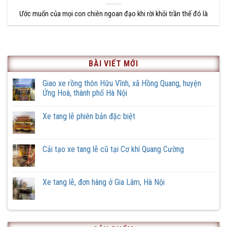
Ước muốn của mọi con chiên ngoan đạo khi rời khỏi trần thế đó là
BÀI VIẾT MỚI
Giao xe rồng thôn Hữu Vĩnh, xã Hồng Quang, huyện
Ứng Hoà, thành phố Hà Nội
Không
có
Xe tang lễ phiên bản đặc biệt
bình
luận
Không
ở
có
Giao
bình
xe
luận
Cải tạo xe tang lễ cũ tại Cơ khí Quang Cường
rồng
ở
thôn
Xe
Không
Hữu
tang
có
Vĩnh,
lễ
bình
xã
phiên
luận
Xe tang lễ, đơn hàng ở Gia Lâm, Hà Nội
Hồng
bản
ở
Quang,
đặc
Cải
Không
huyện
biệt
tạo
có
Ứng
xe
bình
Hoà,
tang
luận
thành
lễ
ở
phố
cũ
Xe