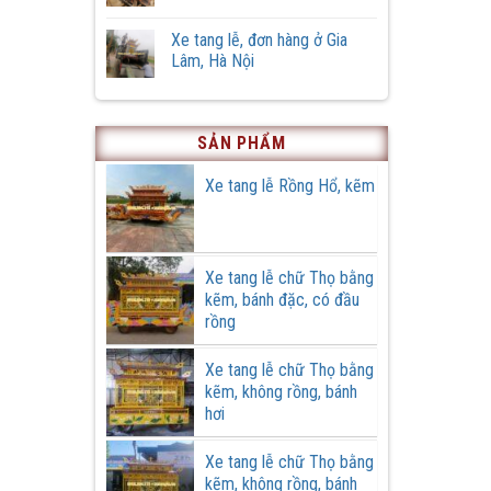
tang
Vĩnh,
Không
lễ
xã
có
phiên
Xe tang lễ, đơn hàng ở Gia
Hồng
bình
bản
Quang,
luận
Lâm, Hà Nội
đặc
huyện
ở
biệt
Ứng
Cải
Không
Hoà,
tạo
có
thành
xe
bình
phố
tang
luận
Hà
lễ
ở
SẢN PHẨM
Nội
cũ
Xe
tại
tang
Cơ
lễ,
Xe tang lễ Rồng Hổ, kẽm
khí
đơn
Quang
hàng
Cường
ở
Gia
Lâm,
Hà
Xe tang lễ chữ Thọ bằng
Nội
kẽm, bánh đặc, có đầu
rồng
Xe tang lễ chữ Thọ bằng
kẽm, không rồng, bánh
hơi
Xe tang lễ chữ Thọ bằng
kẽm, không rồng, bánh