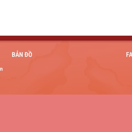
BẢN ĐỒ
F
ơn