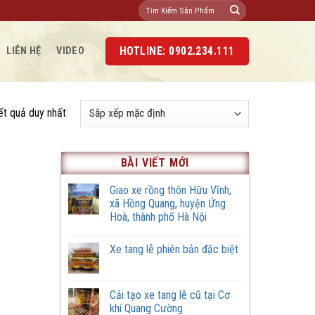
Tìm
kiếm:
HOTLINE: 0902.234.111
LIÊN HỆ
VIDEO
kết quả duy nhất
BÀI VIẾT MỚI
Giao xe rồng thôn Hữu Vĩnh,
xã Hồng Quang, huyện Ứng
Hoà, thành phố Hà Nội
Không
có
Xe tang lễ phiên bản đặc biệt
bình
luận
Không
ở
có
Giao
bình
xe
luận
Cải tạo xe tang lễ cũ tại Cơ
rồng
ở
thôn
khí Quang Cường
Xe
Hữu