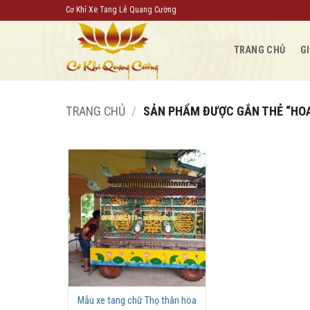
Bỏ
Cơ Khí Xe Tang Lễ Quang Cường
qua
nội
TRANG CHỦ
GI
dung
TRANG CHỦ
/
SẢN PHẨM ĐƯỢC GẮN THẺ “HOA
Mẫu xe tang chữ Thọ thân hoa