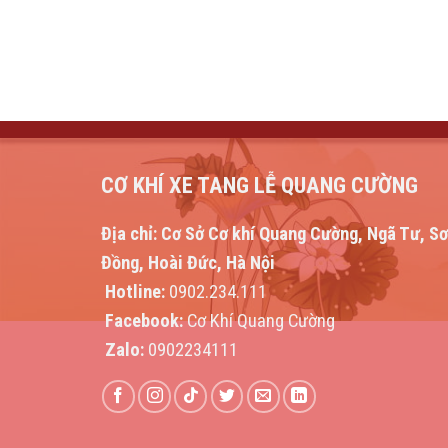
CƠ KHÍ XE TANG LỄ QUANG CƯỜNG
Địa chỉ:
Cơ Sở Cơ khí Quang Cường, Ngã Tư, S
Đồng, Hoài Đức, Hà Nội
Hotline:
0902.234.111
Facebook:
Cơ Khí Quang Cường
Zalo:
0902234111