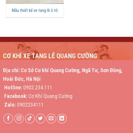
Mẫu thiết kế xe tang lễ ô tô
CƠ KHÍ XE TANG LỄ QUANG CƯỜNG
Địa chỉ:
Cơ Sở Cơ khí Quang Cường, Ngã Tư, Sơn Đồng,
Hoài Đức, Hà Nội
Hotline:
0902.234.111
Facebook:
Cơ Khí Quang Cường
Zalo:
0902234111