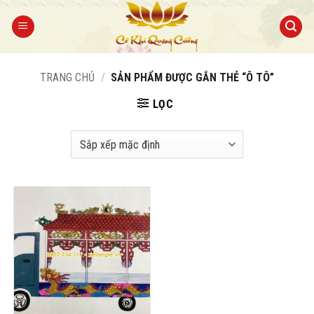
Bỏ
qua
nội
dung
TRANG CHỦ
/
SẢN PHẨM ĐƯỢC GẮN THẺ “Ô TÔ”
LỌC