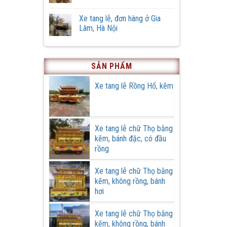
tang
Vĩnh,
Không
lễ
xã
có
phiên
Xe tang lễ, đơn hàng ở Gia
Hồng
bình
bản
Quang,
luận
Lâm, Hà Nội
đặc
huyện
ở
biệt
Ứng
Cải
Không
Hoà,
tạo
có
thành
xe
bình
phố
tang
luận
Hà
lễ
ở
SẢN PHẨM
Nội
cũ
Xe
tại
tang
Cơ
lễ,
Xe tang lễ Rồng Hổ, kẽm
khí
đơn
Quang
hàng
Cường
ở
Gia
Lâm,
Hà
Xe tang lễ chữ Thọ bằng
Nội
kẽm, bánh đặc, có đầu
rồng
Xe tang lễ chữ Thọ bằng
kẽm, không rồng, bánh
hơi
Xe tang lễ chữ Thọ bằng
kẽm, không rồng, bánh