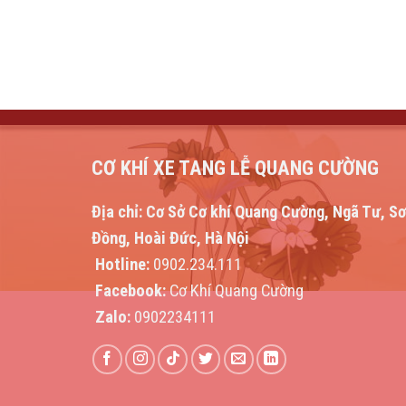
CƠ KHÍ XE TANG LỄ QUANG CƯỜNG
Địa chỉ:
Cơ Sở Cơ khí Quang Cường, Ngã Tư, S
Đồng, Hoài Đức, Hà Nội
Hotline:
0902.234.111
Facebook:
Cơ Khí Quang Cường
Zalo:
0902234111