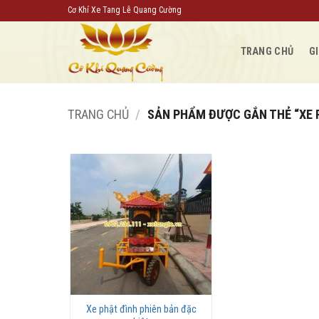
Bỏ
Cơ Khí Xe Tang Lễ Quang Cường
qua
nội
TRANG CHỦ
GI
dung
TRANG CHỦ
/
SẢN PHẨM ĐƯỢC GẮN THẺ “XE P
Xe phật đình phiên bản đặc