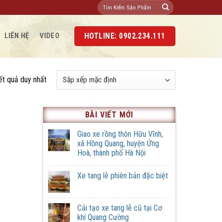
Tìm
kiếm:
HOTLINE: 0902.234.111
LIÊN HỆ
VIDEO
kết quả duy nhất
BÀI VIẾT MỚI
Giao xe rồng thôn Hữu Vĩnh,
xã Hồng Quang, huyện Ứng
Hoà, thành phố Hà Nội
Không
có
Xe tang lễ phiên bản đặc biệt
bình
luận
Không
ở
có
Giao
bình
xe
luận
Cải tạo xe tang lễ cũ tại Cơ
rồng
ở
thôn
khí Quang Cường
Xe
Hữu