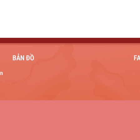
BẢN ĐỒ
F
ơn