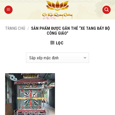
Bỏ
qua
nội
dung
TRANG CHỦ
/
SẢN PHẨM ĐƯỢC GẮN THẺ “XE TANG ĐẨY BỘ
CÔNG GIÁO”
LỌC