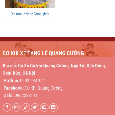
Xe tang đẩy bộ Công giáo
CƠ KHÍ XE TANG LỄ QUANG CƯỜNG
Địa chỉ:
Cơ Sở Cơ khí Quang Cường, Ngã Tư, Sơn Đồng,
Hoài Đức, Hà Nội
Hotline:
0902.234.111
Facebook:
Cơ Khí Quang Cường
Zalo:
0902234111