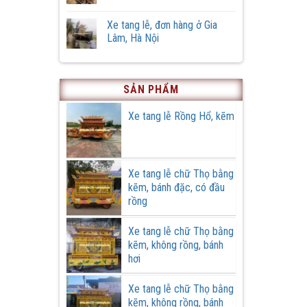
tang
Vĩnh,
Không
lễ
xã
có
phiên
Xe tang lễ, đơn hàng ở Gia
Hồng
bình
bản
Quang,
luận
Lâm, Hà Nội
đặc
huyện
ở
biệt
Ứng
Cải
Không
Hoà,
tạo
có
thành
xe
bình
phố
tang
luận
Hà
lễ
ở
SẢN PHẨM
Nội
cũ
Xe
tại
tang
Cơ
lễ,
Xe tang lễ Rồng Hổ, kẽm
khí
đơn
Quang
hàng
Cường
ở
Gia
Lâm,
Hà
Xe tang lễ chữ Thọ bằng
Nội
kẽm, bánh đặc, có đầu
rồng
Xe tang lễ chữ Thọ bằng
kẽm, không rồng, bánh
hơi
Xe tang lễ chữ Thọ bằng
kẽm, không rồng, bánh