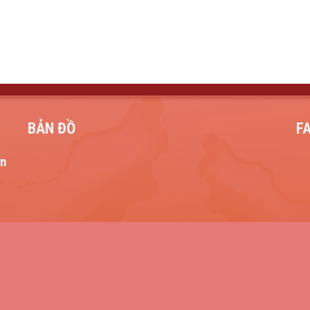
BẢN ĐỒ
F
ơn