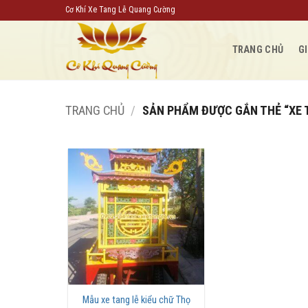
Bỏ
Cơ Khí Xe Tang Lễ Quang Cường
qua
nội
TRANG CHỦ
GI
dung
TRANG CHỦ
/
SẢN PHẨM ĐƯỢC GẮN THẺ “XE 
Mẫu xe tang lễ kiểu chữ Thọ