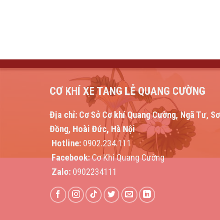
CƠ KHÍ XE TANG LỄ QUANG CƯỜNG
Địa chỉ:
Cơ Sở Cơ khí Quang Cường, Ngã Tư, S
Đồng, Hoài Đức, Hà Nội
Hotline:
0902.234.111
Facebook:
Cơ Khí Quang Cường
Zalo:
0902234111