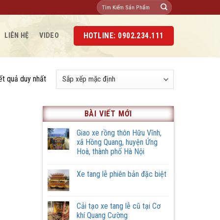
Tìm
kiếm:
HOTLINE: 0902.234.111
LIÊN HỆ
VIDEO
kết quả duy nhất
BÀI VIẾT MỚI
Giao xe rồng thôn Hữu Vĩnh,
xã Hồng Quang, huyện Ứng
Hoà, thành phố Hà Nội
Không
có
Xe tang lễ phiên bản đặc biệt
bình
luận
Không
ở
có
Giao
bình
xe
luận
Cải tạo xe tang lễ cũ tại Cơ
rồng
ở
thôn
khí Quang Cường
Xe
Hữu