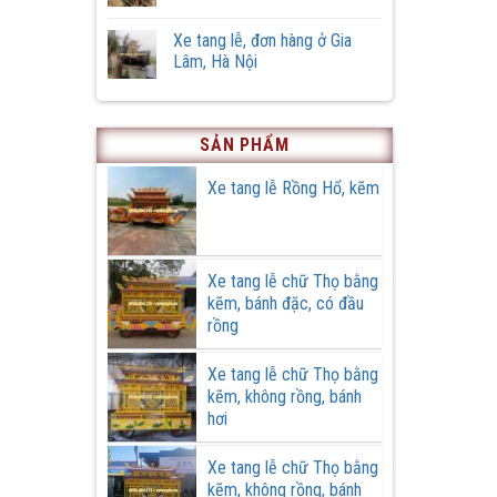
tang
Vĩnh,
Không
lễ
xã
có
phiên
Xe tang lễ, đơn hàng ở Gia
Hồng
bình
bản
Quang,
luận
Lâm, Hà Nội
đặc
huyện
ở
biệt
Ứng
Cải
Không
Hoà,
tạo
có
thành
xe
bình
phố
tang
luận
Hà
lễ
ở
SẢN PHẨM
Nội
cũ
Xe
tại
tang
Cơ
lễ,
Xe tang lễ Rồng Hổ, kẽm
khí
đơn
Quang
hàng
Cường
ở
Gia
Lâm,
Hà
Xe tang lễ chữ Thọ bằng
Nội
kẽm, bánh đặc, có đầu
rồng
Xe tang lễ chữ Thọ bằng
kẽm, không rồng, bánh
hơi
Xe tang lễ chữ Thọ bằng
kẽm, không rồng, bánh