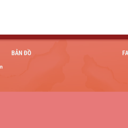
BẢN ĐỒ
F
ơn