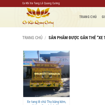
Bỏ
Cơ Khí Xe Tang Lễ Quang Cường
qua
nội
TRANG CHỦ
GI
dung
TRANG CHỦ
/
SẢN PHẨM ĐƯỢC GẮN THẺ “XE 
Xe tang lễ chữ Thọ bằng kẽm,