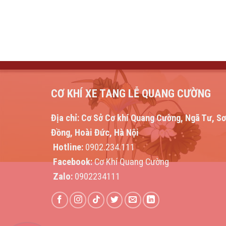
CƠ KHÍ XE TANG LỄ QUANG CƯỜNG
Địa chỉ:
Cơ Sở Cơ khí Quang Cường, Ngã Tư, S
Đồng, Hoài Đức, Hà Nội
Hotline:
0902.234.111
Facebook:
Cơ Khí Quang Cường
Zalo:
0902234111