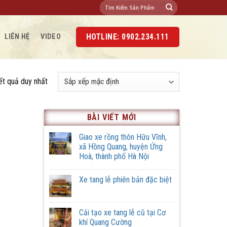
Tìm
kiếm:
HOTLINE: 0902.234.111
LIÊN HỆ
VIDEO
kết quả duy nhất
BÀI VIẾT MỚI
Giao xe rồng thôn Hữu Vĩnh,
xã Hồng Quang, huyện Ứng
Hoà, thành phố Hà Nội
Không
có
Xe tang lễ phiên bản đặc biệt
bình
luận
Không
ở
có
Giao
bình
xe
luận
Cải tạo xe tang lễ cũ tại Cơ
rồng
ở
thôn
khí Quang Cường
Xe
Hữu