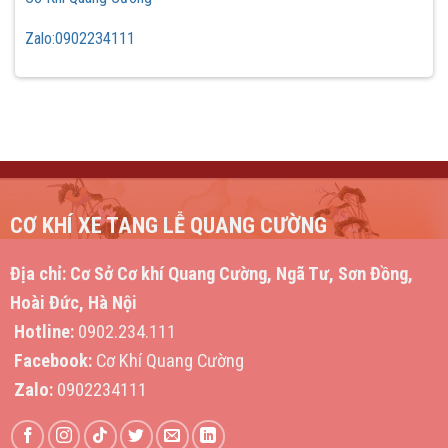
Zalo:0902234111
CƠ KHÍ XE TANG LỄ QUANG CƯỜNG
Địa chỉ:
Cơ Sở Cơ khí Quang Cường, Ngã Tư, Sơn Đồng,
Hoài Đức, Hà Nội
Hotline:
0902.234.111
Facebook:
Cơ Khí Quang Cường
Zalo:
0902234111