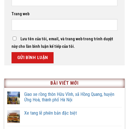
Trang web
Lưu tên của tôi, email, và trang web trong trình duyệt
này cho lần bình luận kế tiếp của tôi.
BÀI VIẾT MỚI
Giao xe rồng thôn Hữu Vĩnh, xã Hồng Quang, huyện
Ứng Hoà, thành phố Hà Nội
Không
có
Xe tang lễ phiên bản đặc biệt
bình
luận
Không
ở
có
Giao
bình
xe