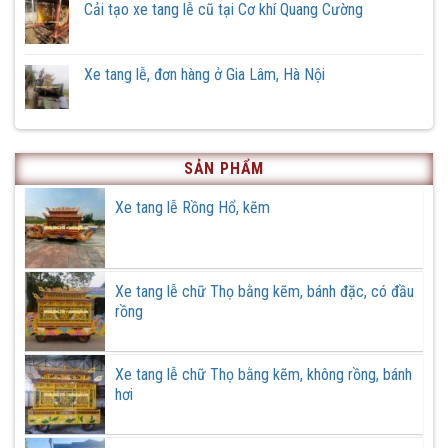
luận
Cải tạo xe tang lễ cũ tại Cơ khí Quang Cường
rồng
ở
thôn
Xe
Không
Hữu
tang
có
Vĩnh,
lễ
bình
xã
phiên
luận
Xe tang lễ, đơn hàng ở Gia Lâm, Hà Nội
Hồng
bản
ở
Quang,
đặc
Cải
Không
huyện
biệt
tạo
có
Ứng
xe
bình
Hoà,
tang
luận
thành
lễ
ở
phố
cũ
Xe
Hà
SẢN PHẨM
tại
tang
Nội
Cơ
lễ,
khí
đơn
Xe tang lễ Rồng Hổ, kẽm
Quang
hàng
Cường
ở
Gia
Lâm,
Hà
Nội
Xe tang lễ chữ Thọ bằng kẽm, bánh đặc, có đầu
rồng
Xe tang lễ chữ Thọ bằng kẽm, không rồng, bánh
hơi