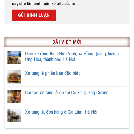
này cho lần bình luận kế tiếp của tôi.
BÀI VIẾT MỚI
Giao xe rồng thôn Hữu Vĩnh, xã Hồng Quang, huyện
Ứng Hoà, thành phố Hà Nội
Không
có
Xe tang lễ phiên bản đặc biệt
bình
luận
Không
ở
có
Giao
bình
xe
luận
Cải tạo xe tang lễ cũ tại Cơ khí Quang Cường
rồng
ở
thôn
Xe
Không
Hữu
tang
có
Vĩnh,
lễ
bình
xã
phiên
luận
Xe tang lễ, đơn hàng ở Gia Lâm, Hà Nội
Hồng
bản
ở
Quang,
đặc
Cải
Không
huyện
biệt
tạo
có
Ứng
xe
bình
Hoà,
tang
luận
thành
lễ
ở