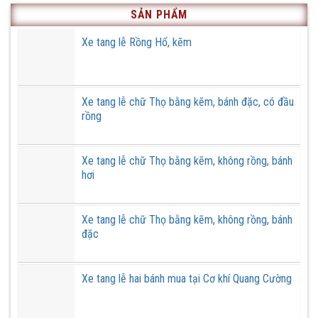
phố
cũ
Xe
Hà
SẢN PHẨM
tại
tang
Nội
Cơ
lễ,
khí
đơn
Xe tang lễ Rồng Hổ, kẽm
Quang
hàng
Cường
ở
Gia
Lâm,
Hà
Nội
Xe tang lễ chữ Thọ bằng kẽm, bánh đặc, có đầu
rồng
Xe tang lễ chữ Thọ bằng kẽm, không rồng, bánh
hơi
Xe tang lễ chữ Thọ bằng kẽm, không rồng, bánh
đặc
Xe tang lễ hai bánh mua tại Cơ khí Quang Cường