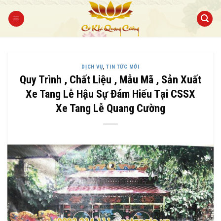
Bỏ
qua
nội
dung
DỊCH VỤ
,
TIN TỨC MỚI
Quy Trình , Chất Liệu , Mẫu Mã , Sản Xuất
Xe Tang Lễ Hậu Sự Đám Hiếu Tại CSSX
Xe Tang Lễ Quang Cường