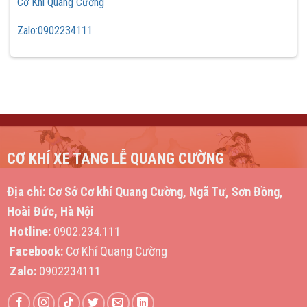
Cơ Khí Quang Cường
Zalo:0902234111
CƠ KHÍ XE TANG LỄ QUANG CƯỜNG
Địa chỉ:
Cơ Sở Cơ khí Quang Cường, Ngã Tư, Sơn Đồng,
Hoài Đức, Hà Nội
Hotline:
0902.234.111
Facebook:
Cơ Khí Quang Cường
Zalo:
0902234111