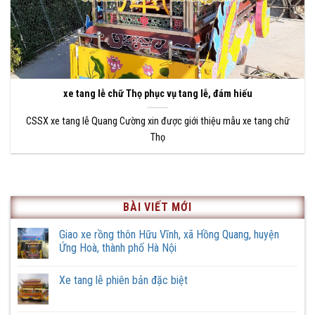
xe tang lễ chữ Thọ phục vụ tang lễ, đám hiếu
CSSX xe tang lễ Quang Cường xin được giới thiệu mẫu xe tang chữ
Thọ
BÀI VIẾT MỚI
Giao xe rồng thôn Hữu Vĩnh, xã Hồng Quang, huyện
Ứng Hoà, thành phố Hà Nội
Không
có
Xe tang lễ phiên bản đặc biệt
bình
luận
Không
ở
có
Giao
bình