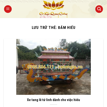
Bỏ
qua
nội
dung
LƯU TRỮ THẺ:
ĐÁM HIẾU
Xe tang lễ tứ linh dành cho việc hiếu