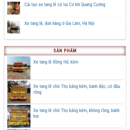
xe
luận
Cải tạo xe tang lễ cũ tại Cơ khí Quang Cường
rồng
ở
thôn
Xe
Không
Hữu
tang
có
Vĩnh,
lễ
bình
xã
phiên
luận
Xe tang lễ, đơn hàng ở Gia Lâm, Hà Nội
Hồng
bản
ở
Quang,
đặc
Cải
Không
huyện
biệt
tạo
có
Ứng
xe
bình
Hoà,
tang
luận
thành
lễ
ở
phố
cũ
Xe
Hà
SẢN PHẨM
tại
tang
Nội
Cơ
lễ,
khí
đơn
Xe tang lễ Rồng Hổ, kẽm
Quang
hàng
Cường
ở
Gia
Lâm,
Hà
Nội
Xe tang lễ chữ Thọ bằng kẽm, bánh đặc, có đầu
rồng
Xe tang lễ chữ Thọ bằng kẽm, không rồng, bánh
hơi