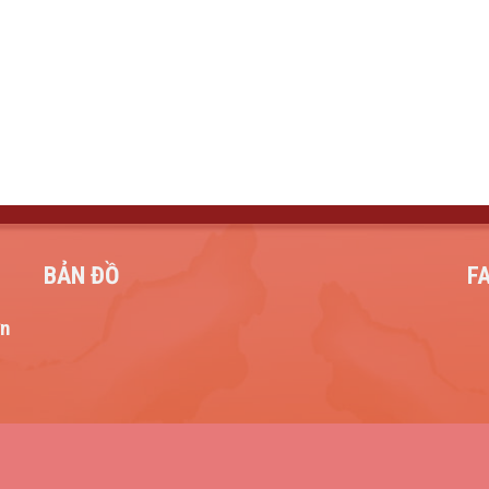
BẢN ĐỒ
F
ơn