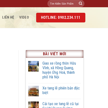
Tìm
kiếm:
HOTLINE: 0902.234.111
LIÊN HỆ
VIDEO
BÀI VIẾT MỚI
Giao xe rồng thôn Hữu
Vĩnh, xã Hồng Quang,
huyện Ứng Hoà, thành
phố Hà Nội
Không
có
Xe tang lễ phiên bản đặc
bình
luận
biệt
ở
Giao
Không
xe
có
Cải tạo xe tang lễ cũ tại
rồng
bình
thôn
luận