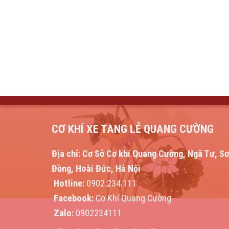
CƠ KHÍ XE TANG LỄ QUANG CƯỜNG
Địa chỉ:
Cơ Sở Cơ khí Quang Cường, Ngã Tư, S
Đồng, Hoài Đức, Hà Nội
Hotline:
0902.234.111
Facebook:
Cơ Khí Quang Cường
Zalo:
0902234111