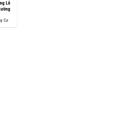
ang Lễ
Cường
y. Cơ