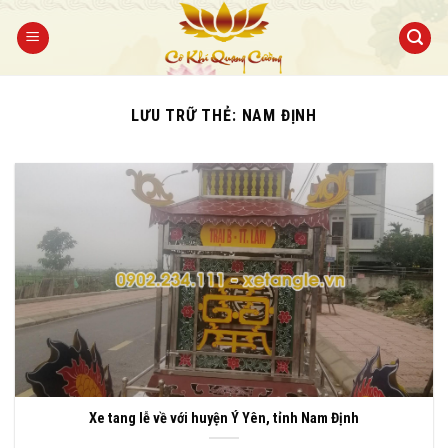
Bỏ
qua
nội
dung
LƯU TRỮ THẺ:
NAM ĐỊNH
Xe tang lễ về với huyện Ý Yên, tỉnh Nam Định