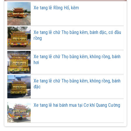
Cơ
lễ,
khí
đơn
Xe tang lễ Rồng Hổ, kẽm
Quang
hàng
Cường
ở
Gia
Lâm,
Hà
Nội
Xe tang lễ chữ Thọ bằng kẽm, bánh đặc, có đầu
rồng
Xe tang lễ chữ Thọ bằng kẽm, không rồng, bánh
hơi
Xe tang lễ chữ Thọ bằng kẽm, không rồng, bánh
đặc
Xe tang lễ hai bánh mua tại Cơ khí Quang Cường