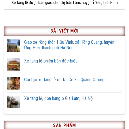
Xe tang lễ được bàn giao cho thị trấn Lâm, huyện Ý Yên, tỉnh Nam
BÀI VIẾT MỚI
Giao xe rồng thôn Hữu Vĩnh, xã Hồng Quang, huyện
Ứng Hoà, thành phố Hà Nội
Không
có
Xe tang lễ phiên bản đặc biệt
bình
luận
Không
ở
có
Giao
bình
xe
luận
Cải tạo xe tang lễ cũ tại Cơ khí Quang Cường
rồng
ở
thôn
Xe
Không
Hữu
tang
có
Vĩnh,
lễ
bình
xã
phiên
luận
Xe tang lễ, đơn hàng ở Gia Lâm, Hà Nội
Hồng
bản
ở
Quang,
đặc
Cải
Không
huyện
biệt
tạo
có
Ứng
xe
bình
Hoà,
tang
luận
thành
lễ
ở
phố
cũ
Xe
Hà
SẢN PHẨM
tại
tang
Nội