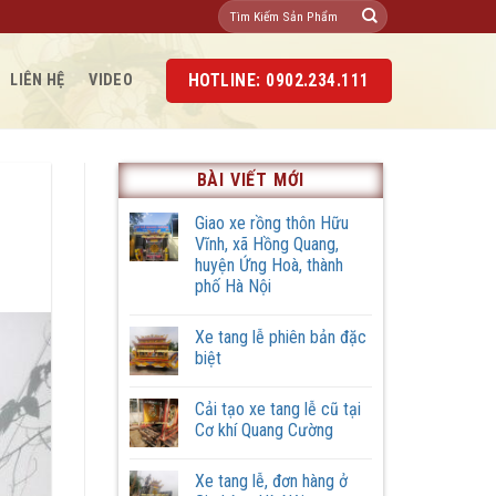
Tìm
kiếm:
HOTLINE: 0902.234.111
LIÊN HỆ
VIDEO
BÀI VIẾT MỚI
Giao xe rồng thôn Hữu
Vĩnh, xã Hồng Quang,
huyện Ứng Hoà, thành
phố Hà Nội
Không
có
Xe tang lễ phiên bản đặc
bình
luận
biệt
ở
Giao
Không
xe
có
Cải tạo xe tang lễ cũ tại
rồng
bình
thôn
luận
Cơ khí Quang Cường
Hữu
ở
Vĩnh,
Xe
Không
xã
tang
có
Xe tang lễ, đơn hàng ở
Hồng
lễ
bình
Quang,
phiên