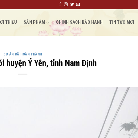
ỚI THIỆU
SẢN PHẨM
CHÍNH SÁCH BẢO HÀNH
TIN TỨC MỚI
DỰ ÁN ĐÃ HOÀN THÀNH
ới huyện Ý Yên, tỉnh Nam Định