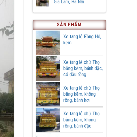
luận
Gia Lâm, Hà Nội
huyện
bản
ở
Ứng
đặc
Cải
Không
Hoà,
biệt
tạo
có
thành
xe
bình
phố
tang
luận
Hà
lễ
ở
SẢN PHẨM
Nội
cũ
Xe
tại
tang
Cơ
lễ,
Xe tang lễ Rồng Hổ,
khí
đơn
kẽm
Quang
hàng
Cường
ở
Gia
Lâm,
Hà
Xe tang lễ chữ Thọ
Nội
bằng kẽm, bánh đặc,
có đầu rồng
Xe tang lễ chữ Thọ
bằng kẽm, không
rồng, bánh hơi
Xe tang lễ chữ Thọ
bằng kẽm, không
rồng, bánh đặc