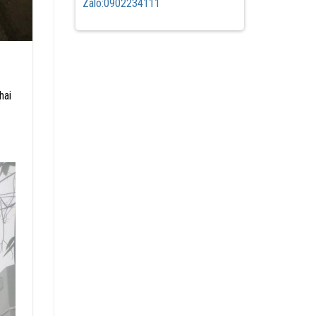
Zalo:0902234111
hai