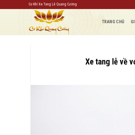
Bỏ
Cơ Khí Xe Tang Lễ Quang Cường
qua
nội
TRANG CHỦ
GI
dung
Xe tang lễ về v