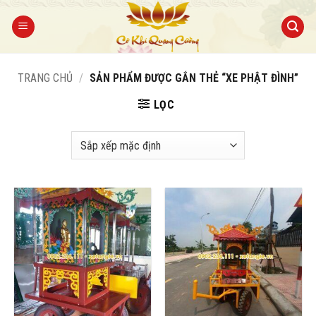
Bỏ
qua
nội
dung
TRANG CHỦ
/
SẢN PHẨM ĐƯỢC GẮN THẺ “XE PHẬT ĐÌNH”
LỌC