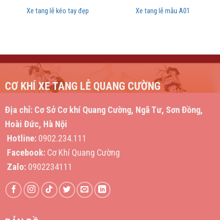
Xe tang lễ kéo tay đẹp
Xe tang lễ mẫu A01
CƠ KHÍ XE TANG LỄ QUANG CƯỜNG
Địa chỉ:
Cơ Sở Cơ khí Quang Cường, Ngã Tư, Sơn Đồng,
Hoài Đức, Hà Nội
Hotline:
0902.234.111
Facebook:
Cơ Khí Quang Cường
Zalo:
0902234111