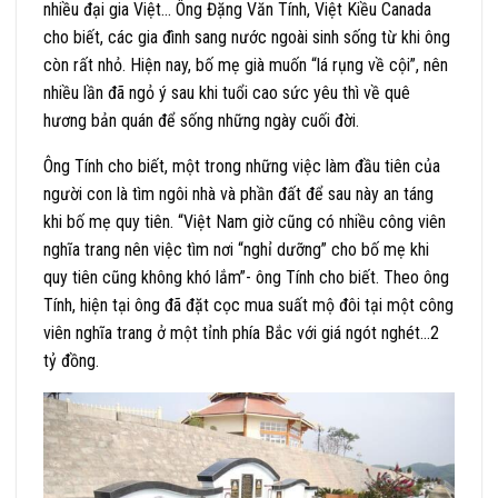
nhiều đại gia Việt… Ông Đặng Văn Tính, Việt Kiều Canada
cho biết, các gia đình sang nước ngoài sinh sống từ khi ông
còn rất nhỏ. Hiện nay, bố mẹ già muốn “lá rụng về cội”, nên
nhiều lần đã ngỏ ý sau khi tuổi cao sức yêu thì về quê
hương bản quán để sống những ngày cuối đời.
Ông Tính cho biết, một trong những việc làm đầu tiên của
người con là tìm ngôi nhà và phần đất để sau này an táng
khi bố mẹ quy tiên. “Việt Nam giờ cũng có nhiều công viên
nghĩa trang nên việc tìm nơi “nghỉ dưỡng” cho bố mẹ khi
quy tiên cũng không khó lắm”- ông Tính cho biết. Theo ông
Tính, hiện tại ông đã đặt cọc mua suất mộ đôi tại một công
viên nghĩa trang ở một tỉnh phía Bắc với giá ngót nghét…2
tỷ đồng.