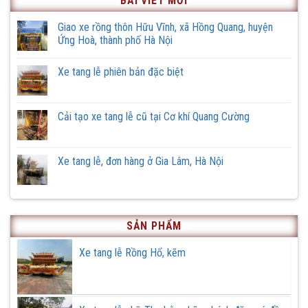
BÀI VIẾT MỚI
Giao xe rồng thôn Hữu Vĩnh, xã Hồng Quang, huyện
Ứng Hoà, thành phố Hà Nội
Không
có
Xe tang lễ phiên bản đặc biệt
bình
luận
Không
ở
có
Giao
bình
xe
luận
Cải tạo xe tang lễ cũ tại Cơ khí Quang Cường
rồng
ở
thôn
Xe
Không
Hữu
tang
có
Vĩnh,
lễ
bình
xã
phiên
luận
Xe tang lễ, đơn hàng ở Gia Lâm, Hà Nội
Hồng
bản
ở
Quang,
đặc
Cải
Không
huyện
biệt
tạo
có
Ứng
xe
bình
Hoà,
tang
luận
thành
lễ
ở
phố
cũ
Xe
Hà
SẢN PHẨM
tại
tang
Nội
Cơ
lễ,
khí
đơn
Xe tang lễ Rồng Hổ, kẽm
Quang
hàng
Cường
ở
Gia
Lâm,
Hà
Nội