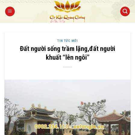
Bỏ
qua
nội
dung
TIN TỨC MỚI
Đất người sống trầm lặng,đất người
khuất “lên ngôi”