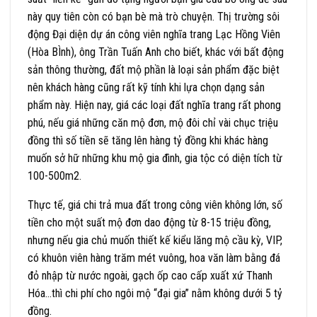
này quy tiên còn có bạn bè mà trò chuyện. Thị trường sôi
động Đại diện dự án công viên nghĩa trang Lạc Hồng Viên
(Hòa BÌnh), ông Trần Tuấn Anh cho biết, khác với bất động
sản thông thường, đất mộ phần là loại sản phẩm đặc biệt
nên khách hàng cũng rất kỹ tính khi lựa chọn dạng sản
phẩm này. Hiện nay, giá các loại đất nghĩa trang rất phong
phú, nếu giá những căn mộ đơn, mộ đôi chỉ vài chục triệu
đồng thì số tiền sẽ tăng lên hàng tỷ đồng khi khác hàng
muốn sở hữ những khu mộ gia đình, gia tộc có diện tích từ
100-500m2.
Thực tế, giá chi trả mua đất trong công viên không lớn, số
tiền cho một suất mộ đơn dao động từ 8-15 triệu đồng,
nhưng nếu gia chủ muốn thiết kế kiểu lăng mộ cầu kỳ, VIP,
có khuôn viên hàng trăm mét vuông, hoa văn làm bằng đá
đỏ nhập từ nước ngoài, gạch ốp cao cấp xuất xứ Thanh
Hóa…thì chi phí cho ngôi mộ “đại gia” nằm không dưới 5 tỷ
đồng.