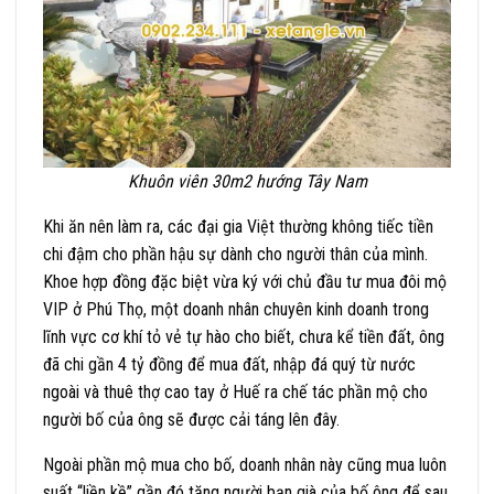
Khuôn viên 30m2 hướng Tây Nam
Khi ăn nên làm ra, các đại gia Việt thường không tiếc tiền
chi đậm cho phần hậu sự dành cho người thân của mình.
Khoe hợp đồng đặc biệt vừa ký với chủ đầu tư mua đôi mộ
VIP ở Phú Thọ, một doanh nhân chuyên kinh doanh trong
lĩnh vực cơ khí tỏ vẻ tự hào cho biết, chưa kể tiền đất, ông
đã chi gần 4 tỷ đồng để mua đất, nhập đá quý từ nước
ngoài và thuê thợ cao tay ở Huế ra chế tác phần mộ cho
người bố của ông sẽ được cải táng lên đây.
Ngoài phần mộ mua cho bố, doanh nhân này cũng mua luôn
suất “liền kề” gần đó tặng người bạn già của bố ông để sau