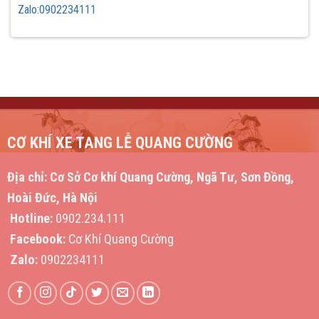
Zalo:0902234111
CƠ KHÍ XE TANG LỄ QUANG CƯỜNG
Địa chỉ:
Cơ Sở Cơ khí Quang Cường, Ngã Tư, Sơn Đồng,
Hoài Đức, Hà Nội
Hotline:
0902.234.111
Facebook:
Cơ Khí Quang Cường
Zalo:
0902234111