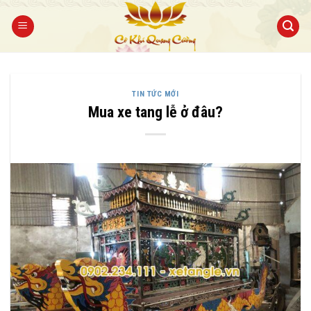
Bỏ
qua
nội
dung
TIN TỨC MỚI
Mua xe tang lễ ở đâu?