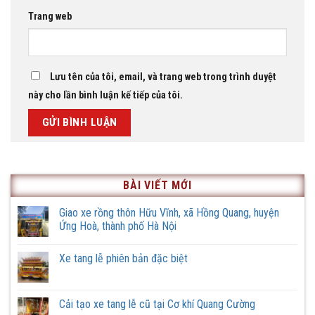
Trang web
Lưu tên của tôi, email, và trang web trong trình duyệt
này cho lần bình luận kế tiếp của tôi.
BÀI VIẾT MỚI
Giao xe rồng thôn Hữu Vĩnh, xã Hồng Quang, huyện
Ứng Hoà, thành phố Hà Nội
Không
có
Xe tang lễ phiên bản đặc biệt
bình
luận
Không
ở
có
Giao
bình
xe
luận
Cải tạo xe tang lễ cũ tại Cơ khí Quang Cường
rồng
ở
thôn