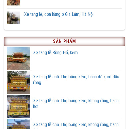
Xe
Không
Hữu
tang
có
Vĩnh,
lễ
bình
xã
phiên
luận
Xe tang lễ, đơn hàng ở Gia Lâm, Hà Nội
Hồng
bản
ở
Quang,
đặc
Cải
Không
huyện
biệt
tạo
có
Ứng
xe
bình
Hoà,
tang
luận
thành
lễ
ở
phố
cũ
Xe
Hà
SẢN PHẨM
tại
tang
Nội
Cơ
lễ,
khí
đơn
Xe tang lễ Rồng Hổ, kẽm
Quang
hàng
Cường
ở
Gia
Lâm,
Hà
Nội
Xe tang lễ chữ Thọ bằng kẽm, bánh đặc, có đầu
rồng
Xe tang lễ chữ Thọ bằng kẽm, không rồng, bánh
hơi
Xe tang lễ chữ Thọ bằng kẽm, không rồng, bánh