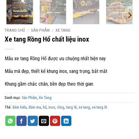
TRANG CHỦ
/
SẢN PHẨM
/
XE TANG
Xe tang Rồng Hổ chất liệu inox
Mẫu xe tang Rồng Hổ được ưu chuộng nhất hiện nay
Mẫu mã đẹp, thiết kế khung inox, sang trọng, bắt mắt
Khung gầm chắc chắn, bền đẹp theo thời gian.
Danh mục:
Sản Phẩm
,
Xe Tang
Thẻ:
đám hiếu
,
đám ma
,
hổ
,
inox
,
rồng
,
tang lễ
,
xe tang
,
xe tang lễ