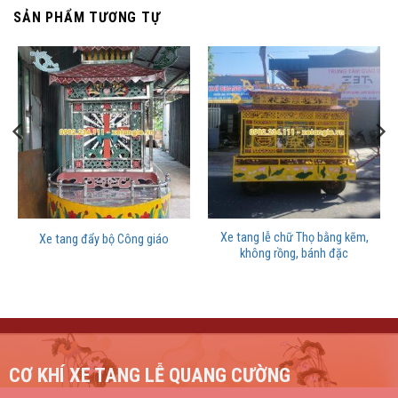
SẢN PHẨM TƯƠNG TỰ
Xe tang lễ chữ Thọ bằng kẽm,
Xe tang đẩy bộ Công giáo
không rồng, bánh đặc
CƠ KHÍ XE TANG LỄ QUANG CƯỜNG