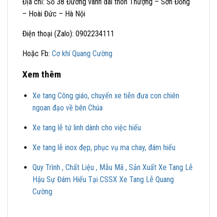
Địa chỉ: Số 38 Đường vành đai thôn Thượng – Sơn Đồng
– Hoài Đức – Hà Nội
Điện thoại (Zalo): 0902234111
Hoặc Fb:
Cơ khí Quang Cường
Xem thêm
Xe tang Công giáo, chuyến xe tiễn đưa con chiên
ngoan đạo về bên Chúa
Xe tang lễ tứ linh dành cho việc hiếu
Xe tang lễ inox đẹp, phục vụ ma chay, đám hiếu
Quy Trình , Chất Liệu , Mẫu Mã , Sản Xuất Xe Tang Lễ
Hậu Sự Đám Hiếu Tại CSSX Xe Tang Lễ Quang
Cường