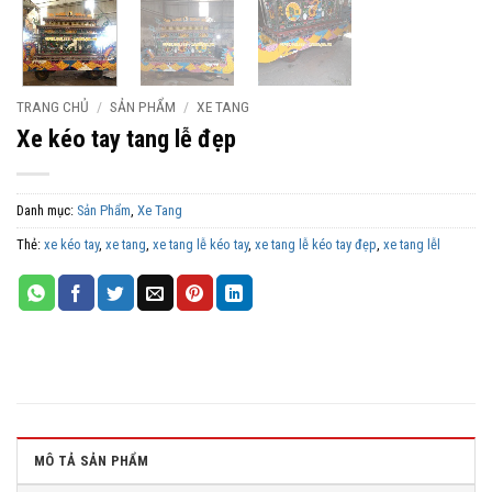
TRANG CHỦ
/
SẢN PHẨM
/
XE TANG
Xe kéo tay tang lễ đẹp
Danh mục:
Sản Phẩm
,
Xe Tang
Thẻ:
xe kéo tay
,
xe tang
,
xe tang lễ kéo tay
,
xe tang lễ kéo tay đẹp
,
xe tang lễl
MÔ TẢ SẢN PHẨM