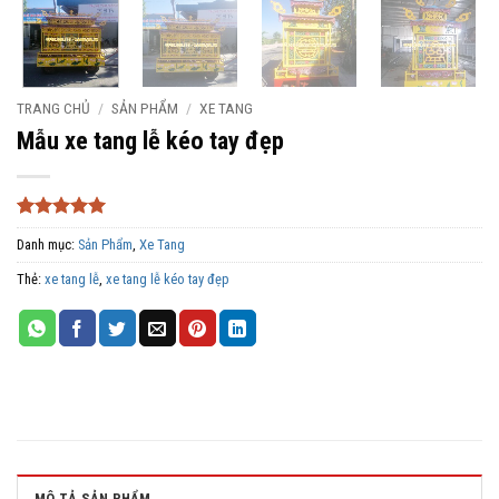
TRANG CHỦ
/
SẢN PHẨM
/
XE TANG
Mẫu xe tang lễ kéo tay đẹp
5
1
trên 5
Danh mục:
Sản Phẩm
,
Xe Tang
dựa trên
đánh giá
Thẻ:
xe tang lễ
,
xe tang lễ kéo tay đẹp
MÔ TẢ SẢN PHẨM