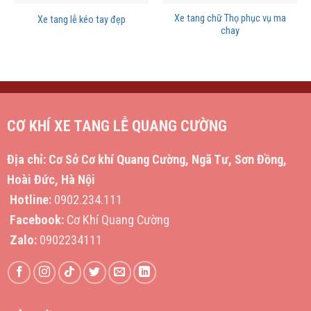
Xe tang chữ Thọ phục vụ ma
Xe tang lễ kéo tay đẹp
chay
CƠ KHÍ XE TANG LỄ QUANG CƯỜNG
Địa chỉ:
Cơ Sở Cơ khí Quang Cường, Ngã Tư, Sơn Đồng,
Hoài Đức, Hà Nội
Hotline:
0902.234.111
Facebook:
Cơ Khí Quang Cường
Zalo:
0902234111